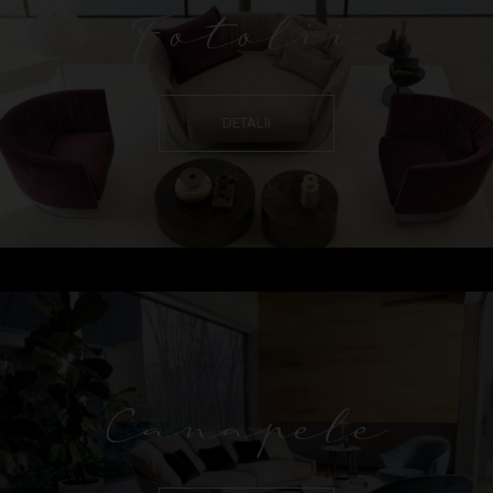
Fotolii
DETALII
Canapele