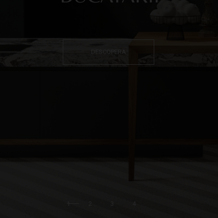
WALK-IN
DESCOPERA
1
2
3
4