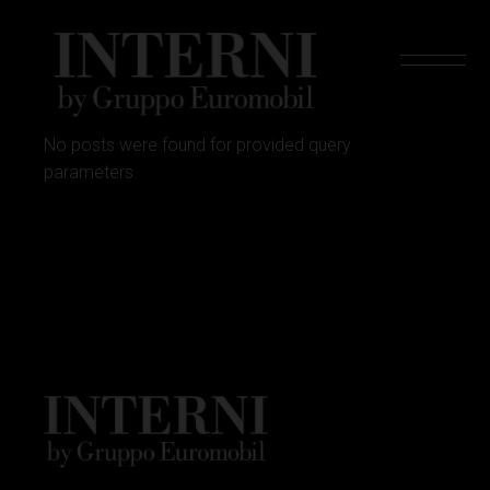
Skip
to
the
content
No posts were found for provided query
parameters.