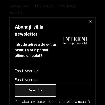
INSTAGRAM
FACEBOOK
PINTEREST
YOUTUBE
×
Abonați-vă la
INTERNI
newsletter
Servicii
Introdu adresa de e-mail
pentru a afla primul
Asistenta Magazin Online
ultimele noutati!
Metode de Plata
Contact
Email Address
INFORMATII
Datele Companiei
Prin abonare, sunteți de acord cu
politica noastră
Confidentialitate