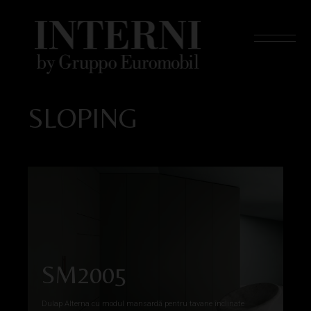
SLOPING
SM2005
Dulap Alterna cu modul mansardă pentru tavane înclinate