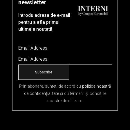
newsletter
Introdu adresa de e-mail
pentru a afla primul
ultimele noutati!
Bufetă cu bază modulară lustruită, unități de
Email Address
depozitare din piatră ponce cu fronturi Grip și profile
lustruite.
Unități de perete Vuotopieno din piatră ponce și
cărbune.
Prin abonare, sunteți de acord cu
politica noastră
de confidențialitate
și cu termenii și condițiile
noastre de utilizare.