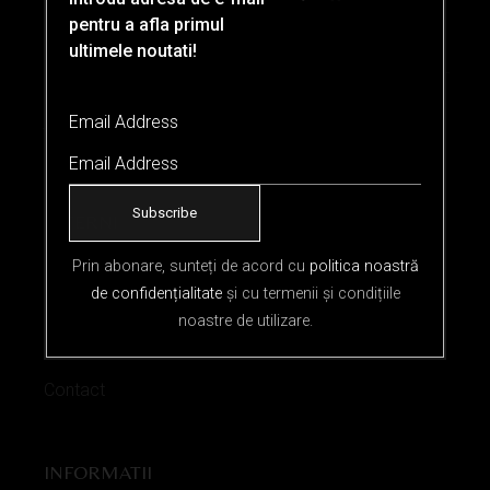
pentru a afla primul
ultimele noutati!
INSTAGRAM
FACEBOOK
PINTEREST
Email Address
YOUTUBE
INTERNI
Servicii
Prin abonare, sunteți de acord cu
politica noastră
de confidențialitate
și cu termenii și condițiile
Asistenta Magazin Online
noastre de utilizare.
Metode de Plata
Contact
INFORMATII